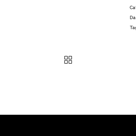
Ca
Da
Ta