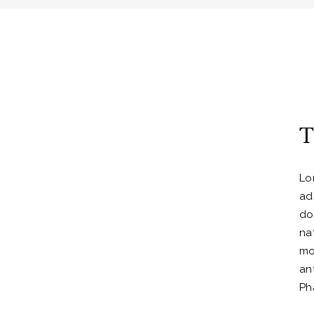
T
Lo
ad
do
na
mo
ant
Ph