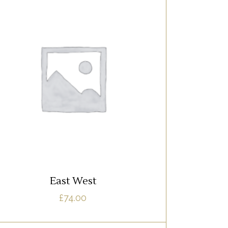
SPARKLING
Lorem ipsum dolor sit amet, offendit
adipisci quo id, ne vel vidit facilisis
aliquando. Nostrud forensibus at vix. Ad
qui imperdiet dissentias. Mel eu fabulas
scribentur, te natum apeirian qui. Sed an
justo ubique vocent. Te nec.
AJOUTER AU PANIER
East West
£
74.00