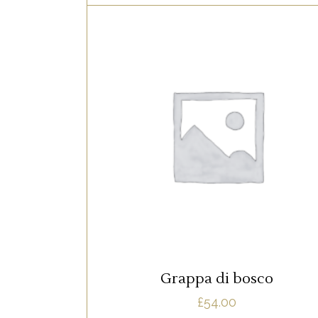
RED
Lorem ipsum dolor sit amet, offendit
adipisci quo id, ne vel vidit facilisis
aliquando. Nostrud forensibus at vix. A
qui imperdiet dissentias. Mel eu fabulas
scribentur, te natum apeirian qui. Sed a
justo ubique vocent. Te nec.
AJOUTER AU PANIER
Grappa di bosco
£
54.00