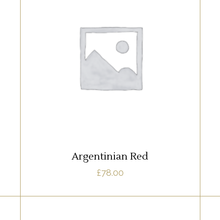
,
RED
ROSE
Lorem ipsum dolor sit amet, offendit
adipisci quo id, ne vel vidit facilisis
d
aliquando. Nostrud forensibus at vix. Ad
qui imperdiet dissentias. Mel eu fabulas
n
scribentur, te natum apeirian qui. Sed an
justo ubique vocent. Te nec.
AJOUTER AU PANIER
Argentinian Red
£
78.00