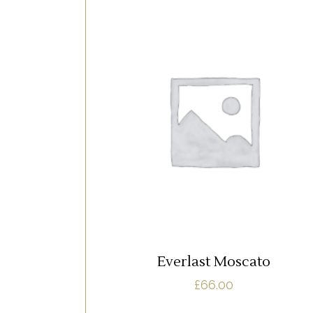
,
RED
ROSE
Lorem ipsum dolor sit amet, offendit
adipisci quo id, ne vel vidit facilisis
aliquando. Nostrud forensibus at vix. A
qui imperdiet dissentias. Mel eu fabulas
scribentur, te natum apeirian qui. Sed a
justo ubique vocent. Te nec.
AJOUTER AU PANIER
Everlast Moscato
£
66.00