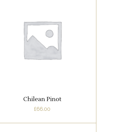
WHITE
Lorem ipsum dolor sit amet, offendit
adipisci quo id, ne vel vidit facilisis
aliquando. Nostrud forensibus at vix. Ad
qui imperdiet dissentias. Mel eu fabulas
scribentur, te natum apeirian qui. Sed an
justo ubique vocent. Te nec.
AJOUTER AU PANIER
Chilean Pinot
£
66.00