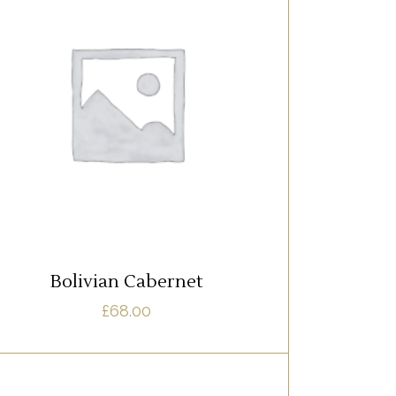
,
RED
WHITE
Lorem ipsum dolor sit amet, offendit
adipisci quo id, ne vel vidit facilisis
aliquando. Nostrud forensibus at vix. Ad
qui imperdiet dissentias. Mel eu fabulas
scribentur, te natum apeirian qui. Sed an
justo ubique vocent. Te nec.
AJOUTER AU PANIER
Bolivian Cabernet
£
68.00