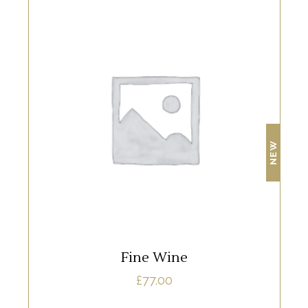
RED
Lorem ipsum dolor sit amet, offendit
adipisci quo id, ne vel vidit facilisis
NEW
d
aliquando. Nostrud forensibus at vix. Ad
qui imperdiet dissentias. Mel eu fabulas
n
scribentur, te natum apeirian qui. Sed an
justo ubique vocent. Te nec.
AJOUTER AU PANIER
Fine Wine
£
77.00