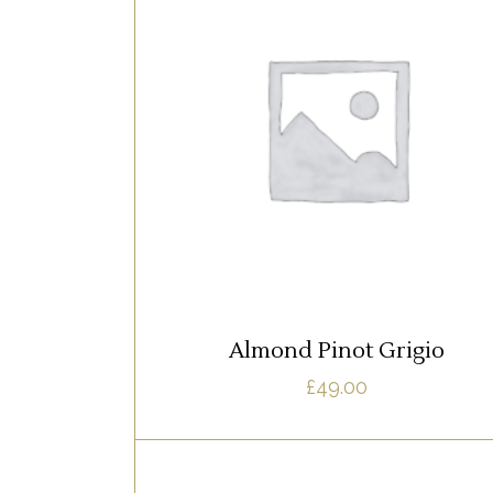
WHITE
Lorem ipsum dolor sit amet, offendit
adipisci quo id, ne vel vidit facilisis
aliquando. Nostrud forensibus at vix. A
qui imperdiet dissentias. Mel eu fabulas
scribentur, te natum apeirian qui. Sed a
justo ubique vocent.
AJOUTER AU PANIER
Almond Pinot Grigio
£
49.00