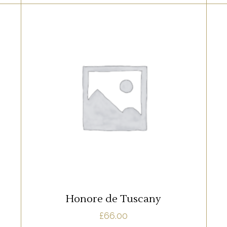
RED
Lorem ipsum dolor sit amet, offendit
adipisci quo id, ne vel vidit facilisis
d
aliquando. Nostrud forensibus at vix. Ad
qui imperdiet dissentias. Mel eu fabulas
n
scribentur, te natum apeirian qui. Sed an
justo ubique vocent. Te nec.
AJOUTER AU PANIER
Honore de Tuscany
£
66.00