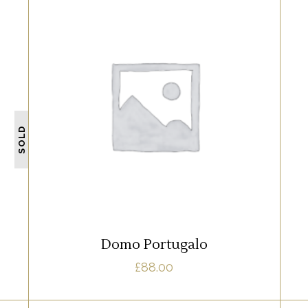
WHITE
Lorem ipsum dolor sit amet, offendit
adipisci quo id, ne vel vidit facilisis
SOLD
d
aliquando. Nostrud forensibus at vix. Ad
qui imperdiet dissentias. Mel eu fabulas
n
scribentur, te natum apeirian qui. Sed an
justo ubique vocent. Te nec.
AJOUTER AU PANIER
Domo Portugalo
£
88.00