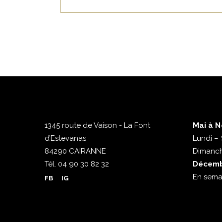
1345 route de Vaison - La Font
Mai à 
d’Estevanas
Lundi – 
84290 CAIRANNE
Dimanch
Tél.
04 90 30 82 32
Décembr
En sema
FB
IG