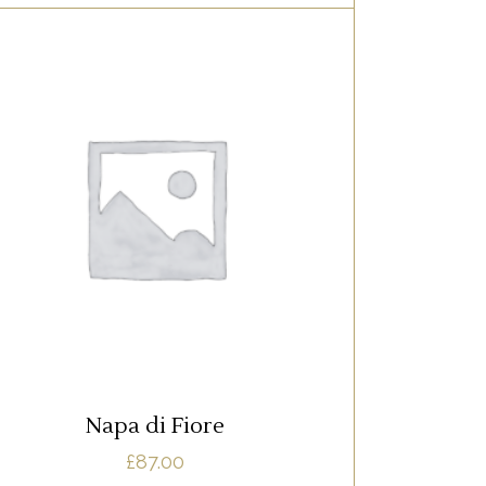
RED
Lorem ipsum dolor sit amet, offendit
adipisci quo id, ne vel vidit facilisis
aliquando. Nostrud forensibus at vix. Ad
qui imperdiet dissentias. Mel eu fabulas
scribentur, te natum apeirian qui. Sed an
justo ubique vocent. Te nec.
AJOUTER AU PANIER
Napa di Fiore
£
87.00