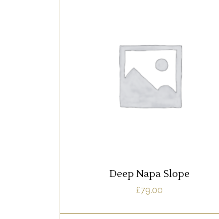
WHITE
Lorem ipsum dolor sit amet, offendit
adipisci quo id, ne vel vidit facilisis
aliquando. Nostrud forensibus at vix. A
qui imperdiet dissentias. Mel eu fabulas
scribentur, te natum apeirian qui. Sed a
justo ubique vocent. Te nec.
LIRE LA SUITE
Deep Napa Slope
£
79.00