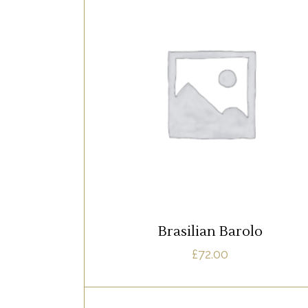
,
RED
ROSE
Lorem ipsum dolor sit amet, offendit
adipisci quo id, ne vel vidit facilisis
aliquando. Nostrud forensibus at vix. A
qui imperdiet dissentias. Mel eu fabulas
scribentur, te natum apeirian qui. Sed a
justo ubique vocent. Te nec.
AJOUTER AU PANIER
Brasilian Barolo
£
72.00