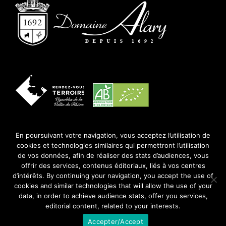
En poursuivant votre navigation, vous acceptez l’utilisation de
cookies et technologies similaires qui permettront l’utilisation
de vos données, afin de réaliser des stats d’audiences, vous
@2020 – Création
Agence de communication Arome
offrir des services, contenus éditoriaux, liés à vos centres
d’intérêts. By continuing your navigation, you accept the use of
L’abus d’alcool est dangereux pour la santé, à
cookies and similar technologies that will allow the use of your
consommer avec modération
data, in order to achieve audience stats, offer you services,
editorial content, related to your interests.
Mentions Légales
–
RGPD
Accepter/Accept